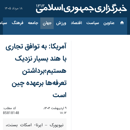
۱۸ مرداد ۱۴۰۵
عناوین‌
سیاست
اقتصاد
ورزش
جهان
جامعه
فرهنگ
سیاس
آمریکا: به توافق تجاری
با هند بسیار نزدیک
هستیم؛برداشتن
تعرفه‌ها برعهده چین
است
۹ اردیبهشت ۱۴۰۴،
کد مطلب:
85818148
۱۸:۱۲
نیویورک – ایرنا- اسکات بسنت،