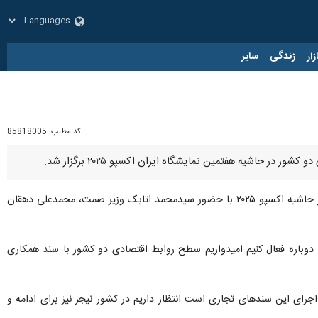
زار
زندگی
سایر
کد مطلب:
85818005