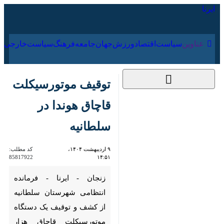
۱۶ مرداد ۱۴۰۵
عناوین‌
سیاست
اقتصاد
ورزش
جهان
جامعه
فرهنگ
توقیف موتورسیکلت
قاچاق هوندا در
سلطانیه
۹ اردیبهشت ۱۴۰۴،
کد مطلب:
85817922
۱۴:۵۱
زنجان - ایرنا - فرمانده انتظامی
شهرستان سلطانیه از کشف و
توقیف یک دستگاه موتورسیکلت
قاچاق هزار سی سی هوندا در