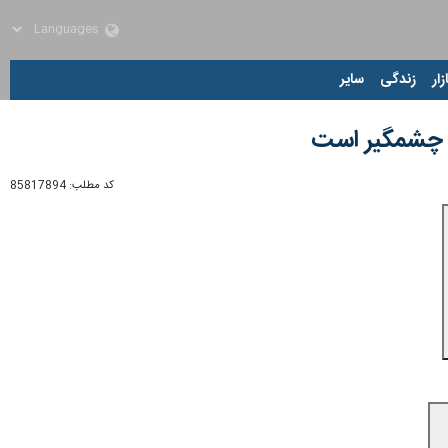
زار
زندگی
سایر
 و چشمگیر است
کد مطلب:
85817894