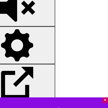
Unmute
Settings
PIP
Enter
Download
دریافت
21 MB
fullscreen
×
شهرری - ایرنا - رئیس شورای عالی است