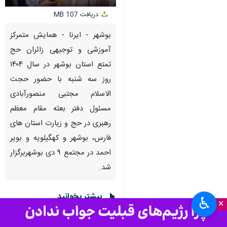
Unmute
Settings
PIP
Enter
Download
دریافت
107 MB
fullscreen
بوشهر - ایرنا - همایش متمرکز
آموزشی و توجیهی زائران حج
تمتع استان بوشهر در سال ۱۴۰۴
روز سه شنبه با حضور حجت
الاسلام مجتبی منصورآبادی
مسئول دفتر بعثه مقام معظم
رهبری در حج و زیارت استان های
فارس، بوشهر و کهگیلویه و بویر
احمد در مجتمع ۹ دی بوشهربرگزار
شد.
بیشتر بخوانید
♿︎
×
کاروان قرآنی حج ١۴٠۴ مشخص
شد