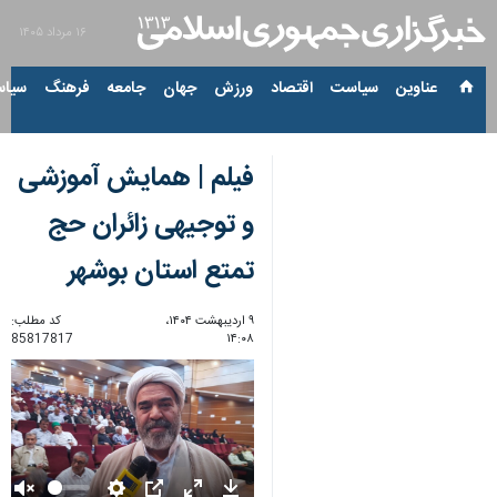
۱۶ مرداد ۱۴۰۵
عناوین‌
سیاست
اقتصاد
ورزش
جهان
جامعه
فرهنگ
سیاس
فیلم | همایش آموزشی
و توجیهی زائران حج
تمتع استان بوشهر
۹ اردیبهشت ۱۴۰۴،
کد مطلب:
85817817
۱۴:۰۸