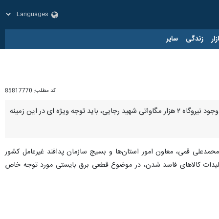
زار
زندگی
سایر
کد مطلب:
85817770