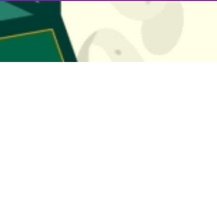
 سه شنبه در جلسه شورای پدافند غیرعامل که با حضور سرتیپ دوم پاسدار م
یدات آنها حیاتی بوده و با زندگی مردم و اقتصاد کشور مرتبط است از جمله
دافند غیرعامل بسیار مهم است
 مدار افزایش بهره‌وری باشد
ان قطعی برق مطلع باشند
ز نبودن تاسیسات و تجهیزات این بخش دانست و تاکید کرد: وجود این مسا