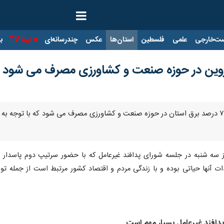
ت‌خارجی
علمی
فلسطین
استان‌ها
عکس
چندرسانه‌ای
ایرنا TV
با