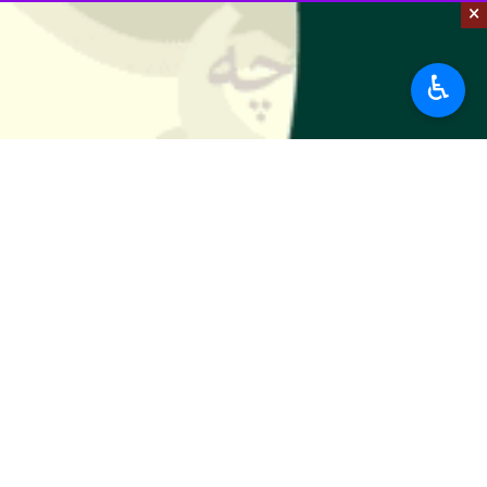
×
♿︎
صورت گیرد.
به گزارش خبرنگار
ایرنا
،
محمد نوذری
روز
برگزار شد، تصریح کرد: صنایعی که تول
قرار بگیرند.
بیشتر بخوانید
حفظ حقوق ، مال و جان مردم در پ
استاندار قزوین: توسعه کشاورزی بر
حضور بیش از ۱۰ هزار دانش آموز قزوینی در دوره مهارت تیراندازی
استاندار قزوین: صنایع باید از زم
وی، موضوع نخست صنعت استان را به رو