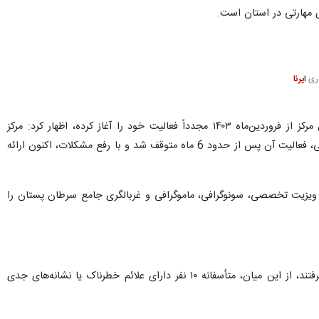
ی مهارتی در استان است.
اری
ایرنا
رئیس جهاد دانشگاهی خراسان شمالی روز سه شنبه در بازدید از دفتر خبرگزاری جمهوری اسلامی با بیان اینکه این مرکز از فروردین‌ماه ۱۴۰۳ مجدداً فعالیت خود را آغاز کرده، اظهار کرد: مرکز
غربالگری سرطان پستان بجنورد در ۱۳ دی‌ماه ۱۴۰۲ افتتاح شد اما به دلیل برخی نواقص در مجوزها و کاستی‌های اجرایی، فعالیت آن پس از حدود 6 ماه متوقف شد و با رفع مشکلات، اکنون ارائه
 ویزیت تخصصی، سونوگرافی، ماموگرافی و غربالگری جامع سرطان پستان را
وی ادامه داد: در طول هفت ماه فعالیت اولیه این مرکز، بیش از یک‌هزار زن از سراسر استان تحت غربالگری قرار گرفتند، از این میان، متأسفانه ۱۰ نفر دارای علائم خطرناک یا نشانه‌های جدی