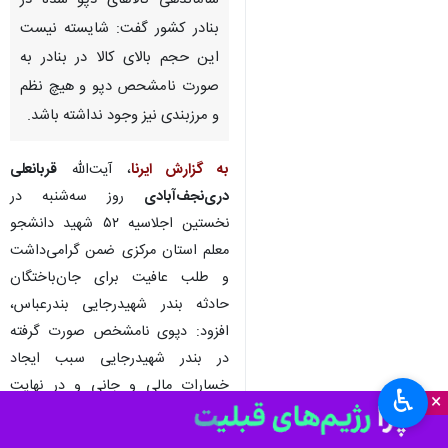
ساماندهی کالاهای دپو شده در
بنادر کشور گفت: شایسته نیست
این حجم بالای کالا در بنادر به
صورت نامشحص دپو و هیچ نظم
و مرزبندی نیز وجود نداشته باشد.
به گزارش ایرنا
، آیت‌الله
قربانعلی
دری‌نجف‌آبادی
روز سه‌شنبه در
نخستین اجلاسیه ۵۲ شهید دانشجو
معلم استان مرکزی ضمن گرامی‌داشت
و طلب عافیت برای جان‌باختگان
حادثه بندر شهیدرجایی بندرعباس،
افزود: دپوی نامشخص صورت گرفته
در بندر شهیدرجایی سبب ایجاد
خسارات مالی و جانی و در نهایت
♿︎
×
تضییع حقوق کشور و مردم شد، در
صورتی که با کمی برنامه‌ریزی و