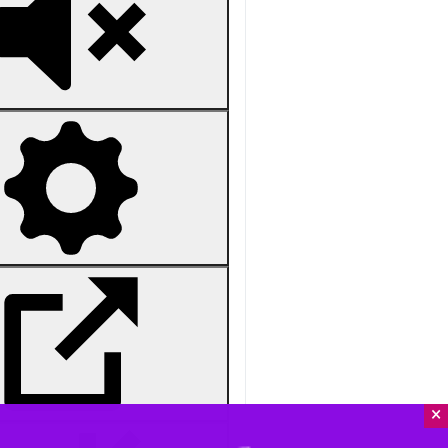
Mute
Settings
PIP
Enter
Download
دریافت
1 MB
fullscreen
همدان-ایرنا- مهم‌ترین عناوین خبری دی
×
استان‌ها
همدان