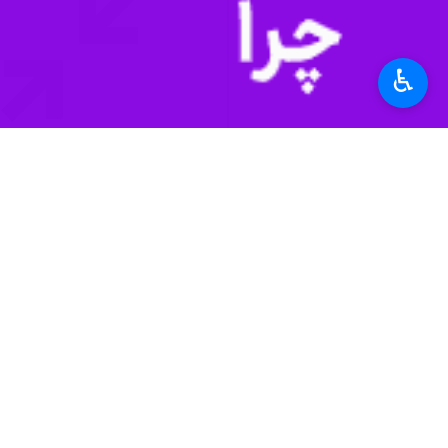
۰ نفر
♿︎
برچسب‌ها
خبرگزاری ایرنا
پادکست
همدان
نظر شما
*
لطفا متن تصویر را در جعبه متن وارد کنید