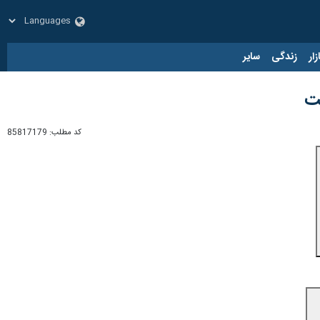
زار
زندگی
سایر
کد مطلب:
85817179