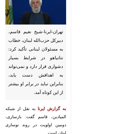
تهران-ایرنا-شیخ نعیم قاسم،
دبیرکل حزب‌الله لبنان، خطاب به
مسئولان لبنانی تأکید کرد: نتانیاهو
در شرایط بسیار دشواری قرار دارد
و نمی‌تواند به اهدافش دست
یابد، بنابراین نباید در برابر او
بیشتر از این کوتاه آمد.
به گزارش ایرنا
به نقل از شبکه
المیادین، قاسم گفت: بازسازی، دومین
اولویت در روند نوسازی لبنان است.
♿︎
وی با اشاره به نیازهای اساسی لبنان