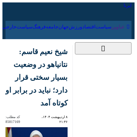
۱۹ مرداد ۱۴۰۵
عناوین‌
سیاست
اقتصاد
ورزش
جهان
جامعه
فرهنگ
شیخ نعیم قاسم:
نتانیاهو در وضعیت
بسیار سختی قرار دارد؛
نباید در برابر او کوتاه
آمد
۸ اردیبهشت ۱۴۰۴،
کد مطلب:
85817169
۲۱:۳۶