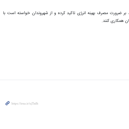
 توزیع نیروی برق استان بوشهر با دعوت از هم استانی‌ها برای پیوستن به پویش "#۲۵_درجه"، بر ضرورت مصرف بهینه انرژی تاکید کرده و از شهروندان خواسته است با