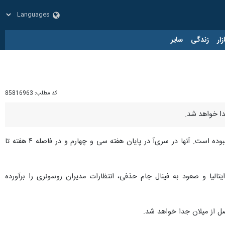
زار
زندگی
سایر
کد مطلب:
85816963