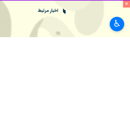
×
اخبار مرتبط
♿︎
از امروز
پیش‌بینی هواشناسی 
اصفهان- ایرنا- اداره‌
هواشناسی: بارندگی در اصفهان ت
اصفهان- ایرنا- اداره‌
رگبار و رعد و برق در ۲۱ استان
تهران- ایرنا- سازمان هواشناسی امروز
نظر شما