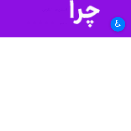
استان‌ها
فارس
♿︎
۰ نفر
برچسب‌ها
شیراز
فارس
شاه‌چراغ
اخبار مرتبط
45 عنوان برنامه درحرم شاچراغ(ع) دردهه كرامت امسال اجرا خواهد شد
شيراز- ايرنا- مدير حوزه