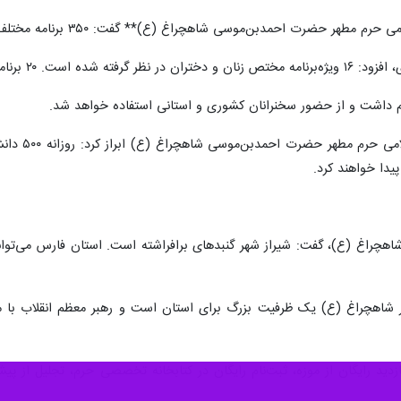
دبن‌موسی شاهچراغ (ع)** گفت: ۳۵۰ برنامه مختلف در دهه کرامت امسال برنامه‌ریزی شده است.
رین آن‌ها محفل انس با قرآن است.
معاون فرهن
یدا خواهند کرد.
هچراغ (ع)، گفت: شیراز شهر گنبدهای برافراشته است. استان فارس می‌تو
ر شاهچراغ (ع) یک ظرفیت بزرگ برای استان است و رهبر معظم انقلاب با 
زدید رایگان از موزه، ثبت‌نام رایگان در کتابخانه تخصصی حرم، تجلیل از پی