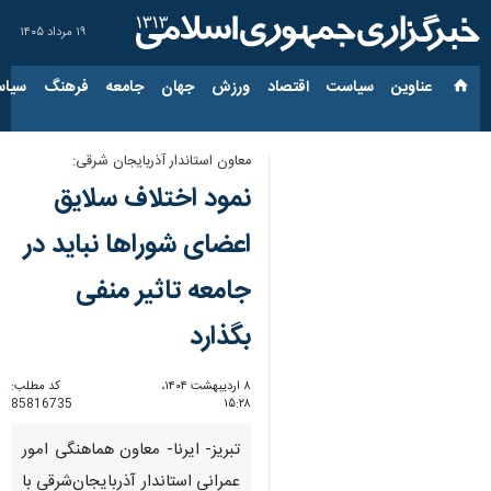
۱۹ مرداد ۱۴۰۵
عناوین‌
سیاست
اقتصاد
ورزش
جهان
جامعه
فرهنگ
سیاس
معاون استاندار آذربایجان شرقی:
نمود اختلاف سلایق
اعضای شوراها نباید در
جامعه تاثیر منفی
بگذارد
۸ اردیبهشت ۱۴۰۴،
کد مطلب:
85816735
۱۵:۲۸