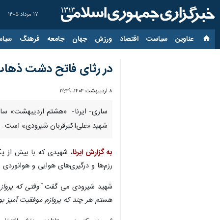
۱۷ مرداد ۱۴۰۵
عناوین‌
سیاست
اقتصاد
ورزش
جهان
جامعه
فرهنگ
سیاس
در رثای فاتح دشت ذها
۸ اردیبهشت ۱۴۰۴، ۱۲:۴۹
ساری- ایرنا- «هشتم اردیبهشت» سالرو
شهید «علی‌اکبرقربان شیرودی» است.
به گزارش ایرنا
، شهیدی که با بیش از یک
رزم‌ها و درگیری‌های هوایی و هوانوردی و 
شهید شیرودی می گفت
"وقتی که پروا
هستم هر چند که پروازم موفقیت آمیز بو