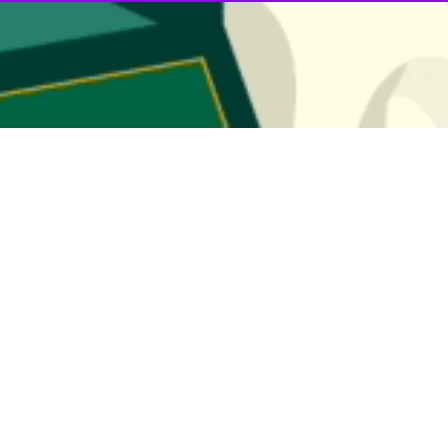
 جمهوری اسلامی ایران با بیان خاطره‌ای از امام خمینی (ره) در زمان دری
بیامرزد این عزیزان ما را، اما وقتی خبر شهادت شهید شیرودی به امام راحل رسی