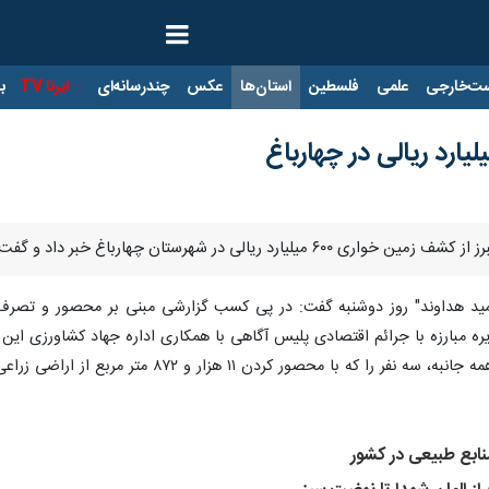
ت‌خارجی
علمی
فلسطین
استان‌ها
عکس
چندرسانه‌ای
ایرنا TV
با
اغ خبر داد و گفت: با حکم قضایی زمین های تصرف شده، ‏خلع ید شد.‏
مید هداوند" روز دوشنبه گفت: در پی کسب گزارشی مبنی بر محصور و تصرف غ
ره مبارزه با جرائم اقتصادی پلیس آگاهی با همکاری اداره جهاد کشاورزی این
۸۷۲ متر مربع از اراضی زراعی و باغی آن را به تملک خود در آورده بودند، شناسایی کردند.