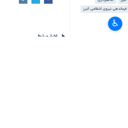
البرز
کلاهبرداری
فرماندهی نیروی انتظامی البرز
♿︎
اخبار مرتبط
رفع تصرف ۱۵ هزار هکتار اراضی منابع طبیعی در کشور
کرج - ایرنا - فرمانده
۳۷ هکتار اراضی کشاورزی چهارباغ آزادسازی شد
کرج - ایرنا - فرمانده یگان 
۳۰ میلیارد ریال اراضی ملی در میبد رفع تصرف شد
یزد- ایرنا- فرمانده منطقه انتظامی میبد ا