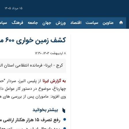
۱۵ مرداد ۱۴۰۵
عناوین‌
سیاست
اقتصاد
ورزش
جهان
جامعه
فرهنگ
سیاس
کشف زمین خواری ۶۰۰ میلیارد ریالی در چهارباغ
۸ اردیبهشت ۱۴۰۴، ۱۲:۳۰
کرج - ایرنا- فرمانده انتظامی استان البرز از کشف زمین خواری ۶۰۰‏‎ ‎میلیارد ‏ریالی در شهرستان چهارب
به گزارش ایرنا
از پلیس البرز، سردار "ح
چهارباغ، موضوع در دستور کار عوامل دای
وی افزود: ماموران پس از بررسی های همه جانبه، سه نفر را که با محصور کردن ۱۱ هزار و 
بیشتر بخوانید
رفع تصرف ۱۵ هزار هکتار اراضی منابع طبیعی در کشور