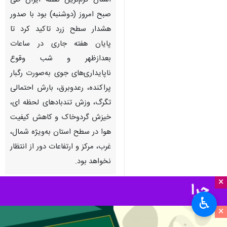
استان گرم‌ترین نقطه ایران طی
صبح امروز (دوشنبه) بود با صدور
هشدار سطح زرد تاکید کرد تا
پایان هفته جاری در ساعات
بعدازظهر و شب وقوع
ناپایداری‌های جوی به‌صورت رگبار
پراکنده، رعدوبرق، بارش احتمالی
تگرگ، وزش تندبادهای لحظه ای،
خیزش گردوخاک و کاهش کیفیت
هوا در سطح استان به‌ویژه شمال،
غرب، مرکز و ارتفاعات دور از انتظار
نخواهد بود.
×
به گزارش ایرنا
به نقل از هواشناسی،
♿︎
بیشترین شدت این ناپایداری‌ها برای
×
روزهای چهارشنبه و پنجشنبه