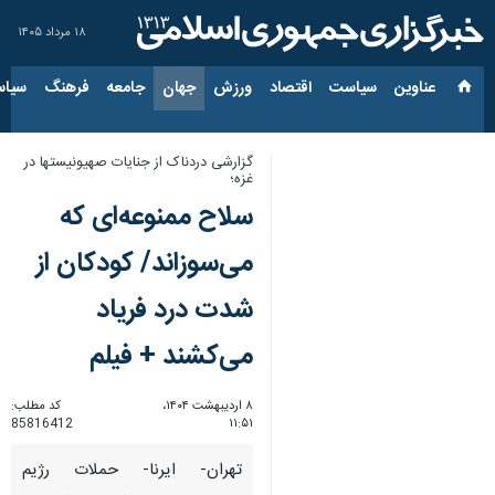
۱۸ مرداد ۱۴۰۵
عناوین‌
سیاست
اقتصاد
ورزش
جهان
جامعه
فرهنگ
سیاس
گزارشی دردناک از جنایات صهیونیستها در
غزه؛
سلاح ممنوعه‌ای که
می‌سوزاند/ کودکان از
شدت درد فریاد
می‌کشند + فیلم
۸ اردیبهشت ۱۴۰۴،
کد مطلب:
85816412
۱۱:۵۱
تهران- ایرنا- حملات رژیم