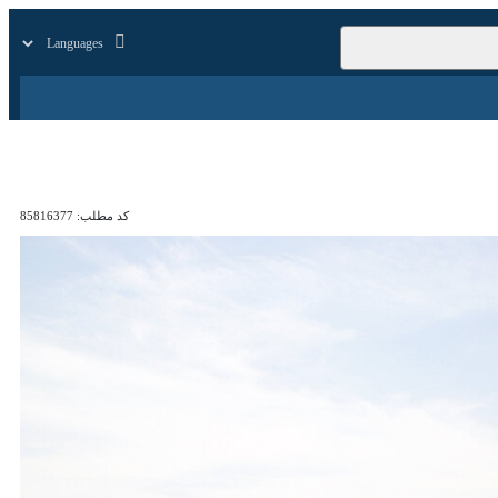
زار
زندگی
سایر
کد مطلب:
85816377