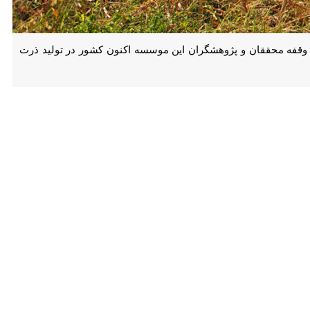
 محققان و پژوهشگران این موسسه اکنون کشور در تولید ذرت علوفه ای به
افزود: در زمان حاضر مازاد بر نیازتولید ذرت علوفه ای در کشور داریم ؛ سالانه نیاز کشور ۱۵ میلیون تن است که پارسال 18 میلیون تن ذرت علوفه
فزایش یافته حاصل اقدامات پژوهشی و معرفی ارقام پرمحصول به کشاورزان
رییس موسسه تحقیقات اصلاح و تهیه نهال و بذر وزارت جهاد کشاورزی اضافه کرد : سال ۹۳ حدود پنج رقم معرفی ارقام مختلف محصولات زراعی در کشور داشتیم اما پارسال به ۳۰ رقم رسید و در
د خودکفا شده ایم .