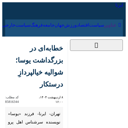
۱۷ مرداد ۱۴۰۵
عناوین‌
سیاست
اقتصاد
ورزش
جهان
جامعه
فرهنگ
سیاس
خطابه‌ای در بزرگداشت
یوسا؛ شوالیه خیالپردازِ
درستکار
۸ اردیبهشت ۱۴۰۴،
کد مطلب:
85816344
۱۶:۰۰
تهران- ایرنا- فرزند «یوسا»
نویسنده سرشناس اهل پرو در
متنی که هنگام تدفین بدون
تشریفات او خواند در کنار ستایش