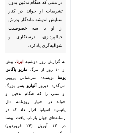
اندیشه ماندگار پدرش از او با سه
خصوصیت خیالپردازی، درستکاری
و شوالیه‌گری یادکرد.
به گزارش روز دوشنبه
ایرنا
، بیش از ۱۰
روز از مرگ
ماریو باگاس یوسا
نویسنده
سرشناس پرویی می‌گذرد. دیروز
آلوارو
پسر بزرگ او متنی را که هنگام تدفین
او خواند در اختیار روزنامه «ال
پائیس» اسپانیا قرار داد که در
رسانه‌های جهان بازتاب یافت. یوسا در
۱۳ آوریل (۲۴ فروردین) درگذشت و
مراسم تدفین او مطابق خواسته‌اش
بدون تشریفات ویژه و تنها با حضور
خانواده و نزدیکانش دوشنبه گذشته
برگزار شد.