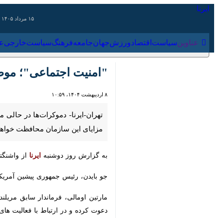
۱۵ مرداد ۱۴۰۵
عناوین‌
سیاست
اقتصاد
ورزش
جهان
جامعه
فرهنگ
سیاس
"امنیت اجتماعی"؛ موضوع 
۸ اردیبهشت ۱۴۰۴، ۱۰:۵۹
تهران-ایرنا- دموکرات‌ها در حالی مع
سازمان محافظت خواهد کرد.
به گزارش روز دوشنبه
ایرنا
از واشنگتن پس
جو بایدن، رئیس جمهوری پیشین آمریکا نی
مارتین اومالی، فرماندار سابق مریلند ک
و در ارتباط با فعالیت های دولت ترامپ