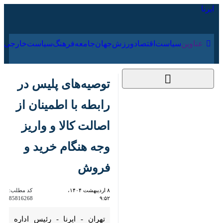
۱۷ مرداد ۱۴۰۵
عناوین‌
سیاست
اقتصاد
ورزش
جهان
جامعه
فرهنگ
سیا
توصیه‌های پلیس در
رابطه با اطمینان از
اصالت کالا و واریز
وجه هنگام خرید و
فروش
۸ اردیبهشت ۱۴۰۴،
کد مطلب:
85816268
۹:۵۲
تهران - ایرنا - رئیس اداره