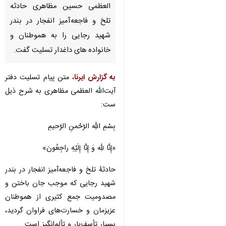
العظمی حسین مظاهری حادثه
تلخ و فاجعه‌آمیز انفجار در بندر
شهید رجایی را به هموطنان و
خانواده های داغدار تسلیت گفت.
به گزارش ایرنا
، متن پیام تسلیت دفتر
آیت‌الله العظمی مظاهری به شرح ذیل
ست:
بِسْمِ اللهِ الرَّحْمنِ الرَّحیمِ
«إِنَّا للّهِ وَ إِنَّا إِلَیْهِ راجِعُونَ»
حادثۀ تلخ و فاجعه‌آمیز انفجار در بندر
شهید رجایی که موجب جان باختن و
مصدومیت جمع کثیری از هموطنان
عزیزمان و خسارت‌های فراوان گردید،
بسیار تأسف‌بار و تألم‌انگیز است.