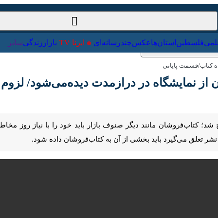
ت‌خارجی
علمی
فلسطین
استان‌ها
عکس
چندرسانه‌ای
ایرنا TV
با
کتاب/قسمت پایانی
ز نمایشگاه در درازمدت دیده‌می‌شود/ لزوم تغییر
Pause
Play
00:00