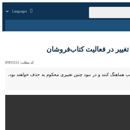
زار
زندگی
سایر
 در فعالیت کتاب‌فروشان
کد مطلب:
85815212