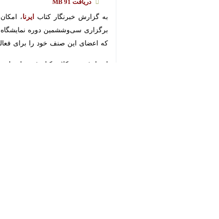
♿︎
×
Download