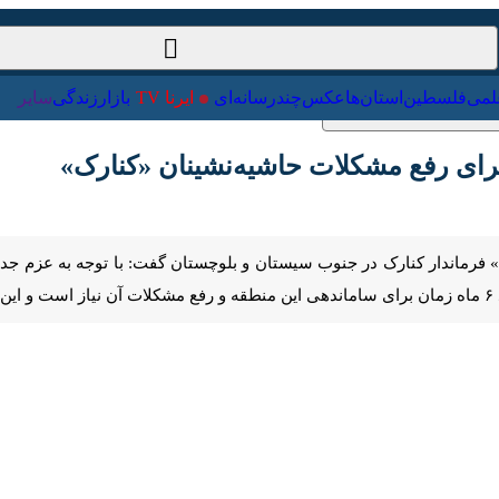
ت‌خارجی
علمی
فلسطین
استان‌ها
عکس
چندرسانه‌ای
ایرنا TV
با
ی رفع مشکلات حاشیه‌نشینان «کنارک»
Pause
Play
00:00