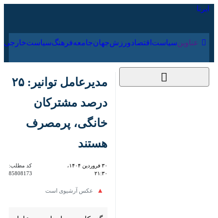
۱۵ مرداد ۱۴۰۵
عناوین‌
سیاست
اقتصاد
ورزش
جهان
جامعه
فرهنگ
سیاس
مدیرعامل توانیر: ۲۵
درصد مشترکان خانگی،
پرمصرف هستند
۳۰ فروردین ۱۴۰۴،
کد مطلب:
85808173
۲۱:۳۰
عکس آرشیوی است
گنبدکاووس- ایرنا- مدیرعامل
شرکت توانیر، با تاکید برضرورت