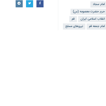
امام سجاد
حرم حضرت معصومه (س)
انقلاب اسلامی ایران
قم
امام جمعه قم
نیروهای مسلح
آیت الله سعیدی
اخبار مرتبط
پروندهٔ خبری
امام جمعه قم:
مذاکرات غیرمستقیم ب
قم؛ سیاست، اجتهاد و تبلیغ
قم- ایرنا - امام جمعه قم خنث
نظر شما