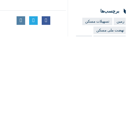
♿︎
×
پرداخت و یا روال کند اعطای تسهیلات
به گزارش ایرنا
،
بهزاد شاکرمی
روز شنبه د
تسهیلات بانکی شتاب بیشتری خواهند گ
وی به عملیات ساخت پنج هزار واحد در 
تسهیلات بانکی برقرار نشده است، متقاض
نشده و پروژه ها با آورده متقاضیان در