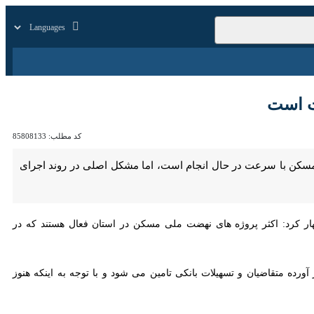
زار
زندگی
سایر
ست
کد مطلب:
85808133