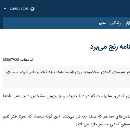
زار
زندگی
سایر
امه رنج می‌برد
کد مطلب:
85807938