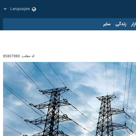
زار
زندگی
سایر
کد مطلب:
85807880