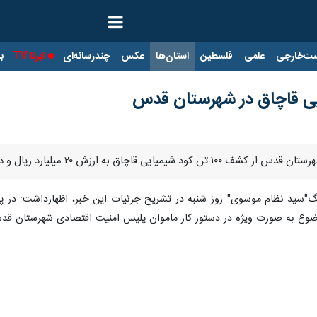
ت‌خارجی
علمی
فلسطین
استان‌ها
عکس
چندرسانه‌ای
ایرنا TV
با