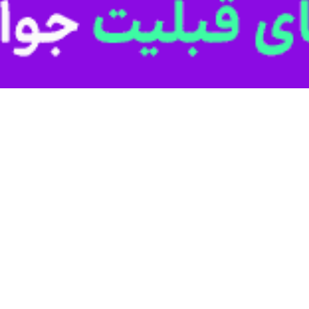
ارزش ۲۰ میلیارد ریال و دستگیری یک متهم، خبر داد.
"سید نظام موسوی" روز شنبه در تشریح جزئیات این خبر، اظهارداشت: در پی
ضوع به صورت ویژه در دستور کار ماموان پلیس امنیت اقتصادی شهرستان قدس