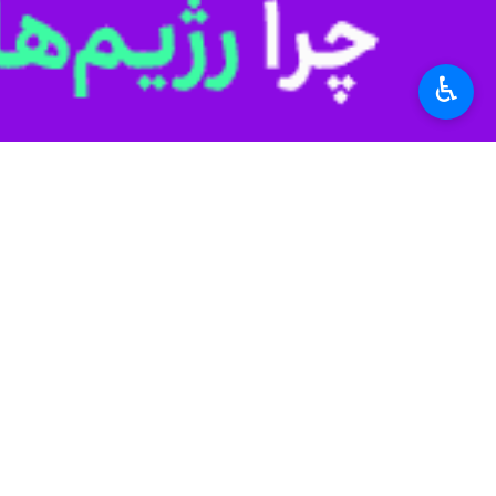
♿︎
شهر قدس - ایرنا - فرمانده انتظامی شهرستان قدس از کشف ۱۰۰ تن کود شیمیایی قاچاق به 
به گزارش ایرنا
از خبرگزاری پلیس، سرهنگ
در انباری در شهرستان قدس، بررسی مو