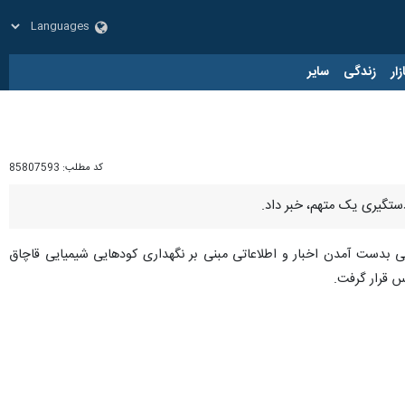
زار
زندگی
سایر
کد مطلب:
85807593