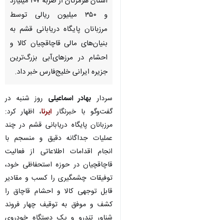
استان هرمزگان از ضربه ۲۰۷ میلیارد
و ۳۵۰ میلیون ریالی توسط
مرزبانان پایگاه دریابانی قشم به
بنیان‌های مالی قاچاقچیان کالا و
احشام در مرزهای‌آبی بزرگ‌ترین
جزیره ایرانی خلیج‌فارس خبر داد.
سردار
بهادر اسماعیلی
روز شنبه در
گفت‌وگو با خبرنگار
ایرنا
، اظهار کرد:
مرزبانان پایگاه دریابانی قشم در چند
عملیات جداگانه دقیق و منسجم با
انجام اقدامات اطلاعاتی از فعالیت
قاچاقچیان در حوزه استحفاظی خود،
توفیقات چشمگیری را کسب و مقادیر
قابل توجهی کالا و احشام قاچاق را
کشف و موفق به توقیف چهار فروند
شناور تندرو و یک دستگاه خودروی