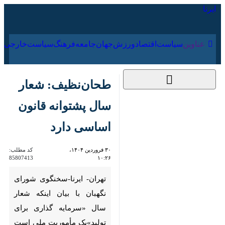
۱۹ مرداد ۱۴۰۵
عناوین‌
سیاست
اقتصاد
ورزش
جهان
جامعه
فرهنگ
طحان‌نظیف: شعار سال
پشتوانه قانون اساسی
دارد
۳۰ فروردین ۱۴۰۴،
کد مطلب:
85807413
۱۰:۲۶
تهران- ایرنا-سخنگوی شورای
نگهبان با بیان اینکه شعار سال
«سرمایه گذاری برای تولید»یک
مأموریت ملی است که پشتوانه