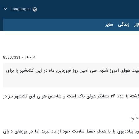
زار
زندگی
سایر
کد مطلب:
85807331