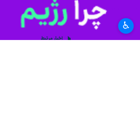
♿︎
مشهد- ایرنا- مدیرکل حفاظت محیط زی
سومین روز پیاپی در شرایط «پاک» برا
سعید محمودی روز شنبه در گفت و گو با
یک تا ۲ ساعت گذشته با عدد ۲۸ گویای پاک بودن هواست.
وی اضافه کرد: شاخص کیفیت هوا در تمامی ۲۳ ایستگاه دارای سنجش هوای کلانشهر شهر امروز در شرایط «پاک
مدیر کل حفاظت محیط زیست خراسان رضو
هوای آلوده باید از تردد در سطح شهر و 
محمودی افزود: شایسته است شهروندان م
به گزارش ایرنا
، قرار داشتن شاخص کلی کیفیت هوا تا ۵۰ ای.کیو.آی به معنی وضعیت "پاک" و بین ۵۱ ت