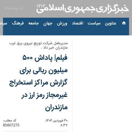
۱۷ مرداد ۱۴۰۵
عناوین‌
سیاست
اقتصاد
ورزش
جهان
جامعه
فرهنگ
سیاس
مدیرعامل شرکت توزیع نیروی برق غرب
مازندران خبر داد :
فیلم| پاداش ۵۰۰
میلیون ریالی برای
گزارش‌ مراکز استخراج
غیرمجاز رمز ارز در
مازندران
۳۰ فروردین ۱۴۰۴،
کد مطلب:
85807275
۸:۳۷