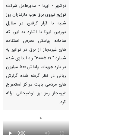
Pause
Play
00:00
00:00
♿︎