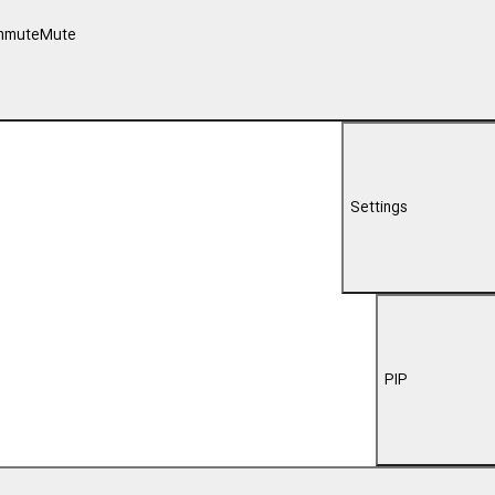
00:00
نندج به هیات تخلفات اداری، دلجویی استاندار کردستان از دانش آموزان آسی