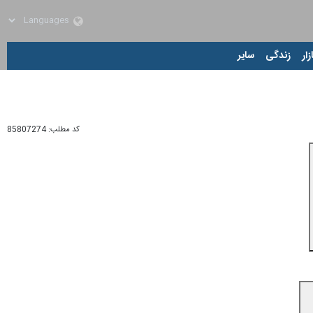
زار
زندگی
سایر
کد مطلب:
85807274