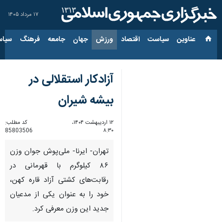
۱۷ مرداد ۱۴۰۵
عناوین‌
سیاست
اقتصاد
ورزش
جهان
جامعه
فرهنگ
سیاس
آزادکار استقلالی در
بیشه شیران
۱۲ اردیبهشت ۱۴۰۴،
کد مطلب:
85803506
۸:۳۰