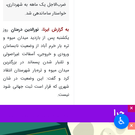
ضرب‌الاجل یک ماهه به شهرداری،
خواستار ساماندهی شد.
به گزارش ایرنا
،
نورالدین درمنان
روز
یکشنبه پس از بازدید میدان میوه و
تره بار خرم آباد از وضعیت نابسامان
ورودی و خروجی، آسفالت غیراصولی
و تلنبار شدن پسماند در بزرگترین
میدان میوه و تره‌بار شهرستان انتقاد
کرد و گفت: این وضعیت در شان
شهری که قرار است ثبت جهانی شود
نیست.
×
وی تصریح کرد: نیاز است ظرف یک
ماه آینده ساماندهی آسفالت، ورودی
♿︎
و خروجی و قسمت بارانداز به نتیجه
×
برسد و موجب رضایتمندی مردم در