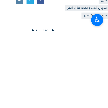
سیل
سازمان امداد و نجات هلال‌ احمر
سازمان هواشناسی
♿︎
اخبار مرتبط
×
دستور رئیس هلال‌ احم
تهران -ایرنا -رئیس 
خدمات هلال احمر در نوروز ۱۴۰۴ از مرز ۲۰
تهران- ایرنا- سخنگوی جمعیت هلال اح
نظر شما