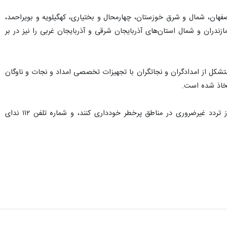
 اصفهان، شمال و شرق خوزستان، چهارمحال و بختیاری، کهگیلویه و بویراحمد،
ندران و شمال استان‌های آذربایجان شرقی و آذربایجان غربی را نیز در بر
تشکل از امدادگران و نجاتگران با تجهیزات تخصصی امداد و نجات و ناوگان
اتخاذ شده است.
کبادی خاطرنشان کرد: از هموطنان عزیز تقاضا داریم ضمن رعایت نکات ایمنی و توجه به هشدارهای هواشناسی، از تردد غیرضروری در مناطق پرخطر خودداری کنند، و شماره تلفن ۱۱۲ ندای