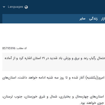
زار
زندگی
سایر
کد مطلب:
85795996
تهران - ایرنا - معاون عملیات سازمان امداد و نجات به هشدار سازمان هواشناسی درباره فعالیت سامانه بارشی و احتمال رگبار، رعد و برق و وزش باد شدید در ۲۱ استان اشاره کرد و از آماده
روز(یکشنبه) آغاز شده و تا روز سه‌ شنبه ادامه خواهد داشت، استان‌های
ز استان‌های چهارمحال و بختیاری، شمال و شرق خوزستان، جنوب لرستان،
 جوی خواهند بود.