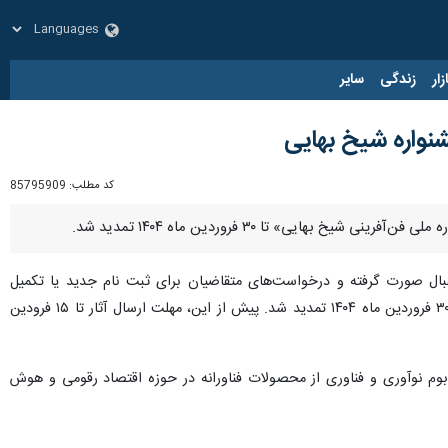
زار
زندگی
سایر
نواره شیخ بهایی
کد مطلب:
85795909