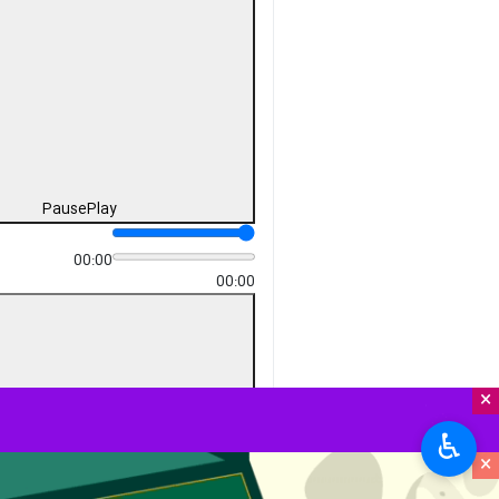
Pause
Play
00:00
00:00
×
♿︎
×