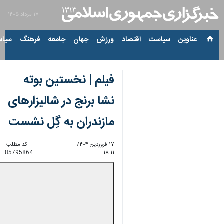
۱۷ مرداد ۱۴۰۵
عناوین‌
سیاست
اقتصاد
ورزش
جهان
جامعه
فرهنگ
سیاس
فیلم | نخستین بوته
نشا برنج در شالیزارهای
مازندران به گِل نشست
۱۷ فروردین ۱۴۰۴،
کد مطلب:
85795864
۱۸:۱۱