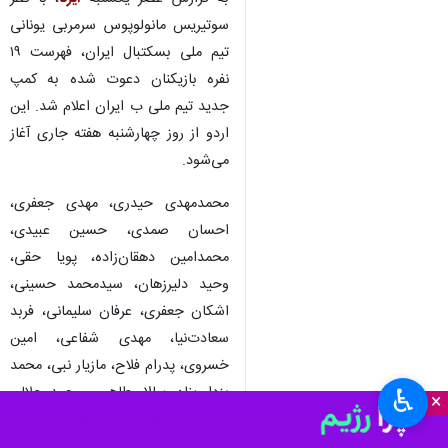
سوتیریس مانولوپوس سرمربی یونانی
تیم ملی بسکتبال ایران، فهرست ۱۹
نفره بازیکنان دعوت شده به کمپ
جدید تیم‌ ملی ب ایران اعلام شد. این
اردو از روز چهارشنبه هفته جاری آغاز
می‌شود.
محمدمهدی حیدری، مهدی جعفری،
احسان صمدی، حسین عبیدی،
محمدامین دهقان‌زاده، پویا حقی،
وحید دلیرزهان، سیدمحمد حسینی،
اشکان جعفری، عرفان سلیمانی، فربد
سعادت‌نیا، مهدی شفاعی، امین
خسروی، پدرام فلاح، مازیار نبی، محمد
یزدان‌پناه، سالار طاهری، محمد جلالی
♿︎
×
و صارم جعفری نفراتی هستند که به
این اردو فراخوانده شده‌اند.