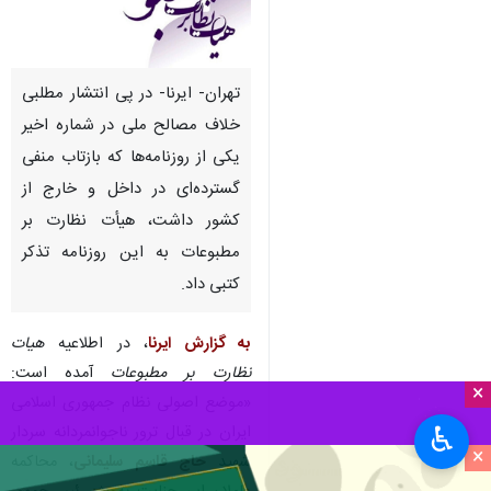
تهران- ایرنا- در پی انتشار مطلبی
خلاف مصالح ملی در شماره اخیر
یکی از روزنامه‌ها که بازتاب منفی
گسترده‌ای در داخل و خارج از
کشور داشت، هیأت نظارت بر
مطبوعات به این روزنامه تذکر
کتبی داد.
به گزارش ایرنا
، در اطلاعیه
هیات
نظارت بر مطبوعات
آمده است:
×
«موضع اصولی نظام جمهوری اسلامی
♿︎
ایران در قبال ترور ناجوانمردانه سردار
×
شهید
حاج قاسم سلیمانی
، محاکمه