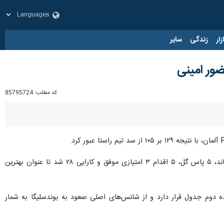
زار
زندگی
سایر
ضور امینی
کد مطلب:
85795724
یخچالی در ادامه عملکرد درخشان خود با لباس تریر، در این بازی در زمان ۲۲ دقیقه موفق به کسب ۲۰ امتیاز، ۶ ریباند، ۵ پاس گل، ۵ اقدام ۳ امتیازی موفق و کارایی ۲۸ شد تا عنوان بهترین
ابت‌های لیگ Pro A آلمان (دسته پایین‌تر بوندسلیگا) با ۲۴ پیروزی و ۷ شکست در رده دوم جدول قرار دارد و از شانس‌های اصلی صعود به بوندسلیگا به شمار