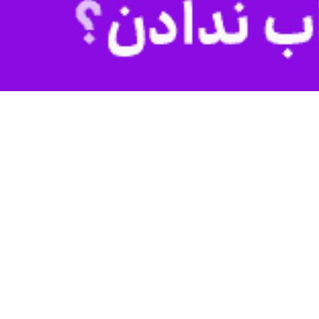
ل نانسی فرانسه در هفته ۲۴ رقابت‌های لیگ برتر بسکتبال این کشور، با نتیجه ۸۸ بر ۷۹ مقابل تیم روشل به پیروزی دست یافت. در این بازی محمد امینی، ملی‌پوش ایرانی
امین صانعی