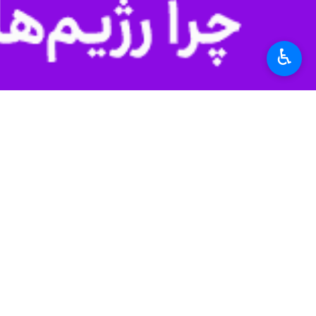
♿︎
نانسی موفق به کسب ۶ امتیاز، ۲ ریباند و یک پاس منجر به گل شد تا عملکرد قابل قبولی را به ثبت برساند.
نانسی فرانسه پس از این پیروزی در پایان هفته بیست‌وچهارم 
ورزش
توپ و تور
۰ نفر
برچسب‌ها
لیگ برتر بسکتبال
تیم ملی بسکتبال ایران
بسکتبال