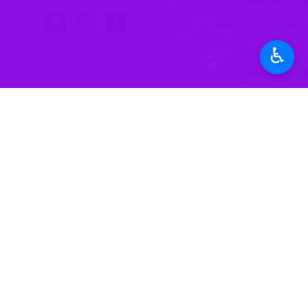
فوتسال
محسن زارعی
همدان
♿︎
پروندهٔ خبری
ورزش در دیار هگمتانه
نظر شما
*
لطفا متن تصویر را در جعبه متن وارد کنید