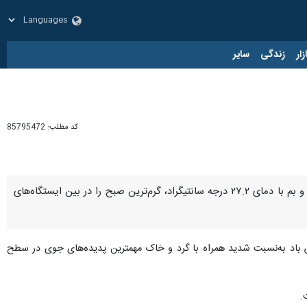
زار
زندگی
سایر
کد مطلب:
85795472