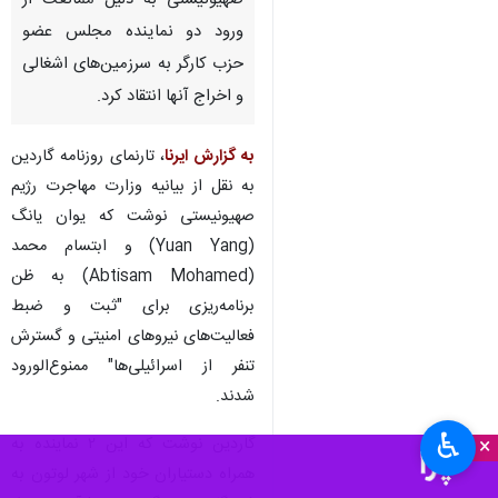
صهیونیستی به دلیل ممانعت از
ورود دو نماینده مجلس عضو
حزب کارگر به سرزمین‌های اشغالی
و اخراج آنها انتقاد کرد.
به گزارش ایرنا
، تارنمای روزنامه گاردین
به نقل از بیانیه وزارت مهاجرت رژیم
صهیونیستی نوشت که یوان یانگ
(Yuan Yang) و ابتسام محمد
(Abtisam Mohamed) به ظن
برنامه‌ریزی برای "ثبت و ضبط
فعالیت‌های نیروهای امنیتی و گسترش
تنفر از اسرائیلی‌ها" ممنوع‌الورود
شدند.
♿︎
×
گاردین نوشت که این ۲ نماینده به
همراه دستیاران خود از شهر لوتون به