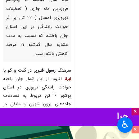
ماه سال گذشته تا پانزدهم
فروردین ماه جاری ( تعطیلات
نورورزی امسال ) ۲۲ تن بر اثر
حوادث رانندگی در این استان
جان باختند که نسبت به مدت
مشابه سال گذشته ۲۱ درصد
کاهش یافته است.
سرهنگ
رسول قنبری
در گفت و گو با
ایرنا
افزود: از این شمار جان باخته
حوادث رانندگی نوروزی در استان
بوشهر ۱۶ تن مربوط به تصادفات
جاده‌های برون شهری و مابقی در
×
برخوردهای درون شهری جان خود را
از دست داده اند.
♿︎
×
وی اضافه کرد: بر اساس آمار منتشره