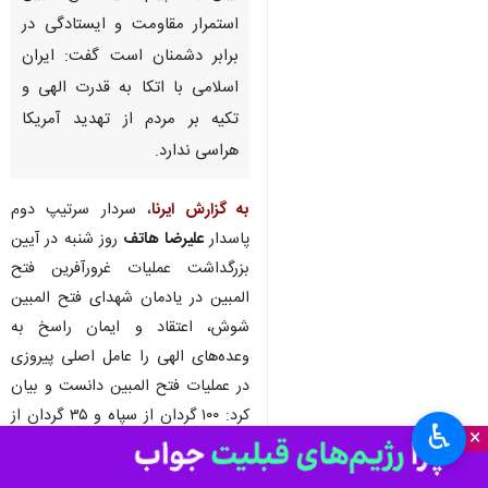
استمرار مقاومت و ایستادگی در
برابر دشمنان است گفت: ایران
اسلامی با اتکا به قدرت الهی و
تکیه بر مردم از تهدید آمریکا
هراسی ندارد.
به گزارش ایرنا
، سردار سرتیپ دوم
پاسدار
علیرضا هاتف
روز شنبه در آیین
بزرگداشت عملیات غرورآفرین فتح
المبین در یادمان شهدای فتح المبین
شوش، اعتقاد و ایمان راسخ به
وعده‌های الهی را عامل اصلی پیروزی
در عملیات فتح المبین دانست و بیان
کرد: ۱۰۰ گردان از سپاه و ۳۵ گردان از
♿︎
×
ارتش در عملیات فتح المبین مشارکت
داشند و با غنایم به دست آمده از